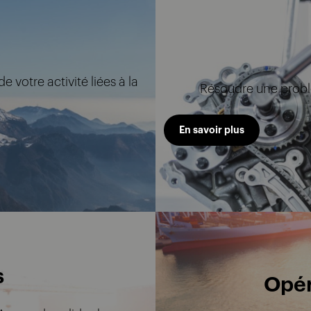
 votre activité liées à la
Résoudre une probl
En savoir plus
s
Opér